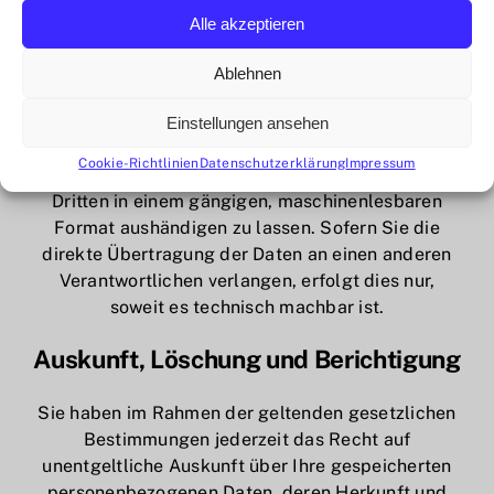
Rechtsbehelfe.
Alle akzeptieren
Recht auf Daten­übertrag­barkeit
Ablehnen
Sie haben das Recht, Daten, die wir auf Grundlage
Einstellungen ansehen
Ihrer Einwilligung oder in Erfüllung eines Vertrags
Cookie-Richtlinien
Datenschutzerklärung
Impressum
automatisiert verarbeiten, an sich oder an einen
Dritten in einem gängigen, maschinenlesbaren
Format aushändigen zu lassen. Sofern Sie die
direkte Übertragung der Daten an einen anderen
Verantwortlichen verlangen, erfolgt dies nur,
soweit es technisch machbar ist.
Auskunft, Löschung und Berichtigung
Sie haben im Rahmen der geltenden gesetzlichen
Bestimmungen jederzeit das Recht auf
unentgeltliche Auskunft über Ihre gespeicherten
personenbezogenen Daten, deren Herkunft und