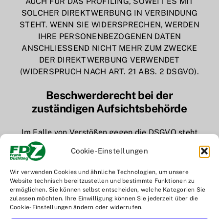
AUCH FÜR DAS PROFILING, SOWEIT ES MIT
SOLCHER DIREKTWERBUNG IN VERBINDUNG
STEHT. WENN SIE WIDERSPRECHEN, WERDEN
IHRE PERSONENBEZOGENEN DATEN
ANSCHLIESSEND NICHT MEHR ZUM ZWECKE
DER DIREKTWERBUNG VERWENDET
(WIDERSPRUCH NACH ART. 21 ABS. 2 DSGVO).
Beschwerde­recht bei der
zuständigen Aufsichts­behörde
Im Falle von Verstößen gegen die DSGVO steht
den Betroffenen ein Beschwerderecht bei einer
Cookie-Einstellungen
Aufsichtsbehörde, insbesondere in dem
Mitgliedstaat ihres gewöhnlichen Aufenthalts,
Wir verwenden Cookies und ähnliche Technologien, um unsere
ihres Arbeitsplatzes oder des Orts des
Website technisch bereitzustellen und bestimmte Funktionen zu
mutmaßlichen Verstoßes zu. Das Beschwerderecht
ermöglichen. Sie können selbst entscheiden, welche Kategorien Sie
zulassen möchten. Ihre Einwilligung können Sie jederzeit über die
besteht unbeschadet anderweitiger
Cookie-Einstellungen ändern oder widerrufen.
verwaltungsrechtlicher oder gerichtlicher